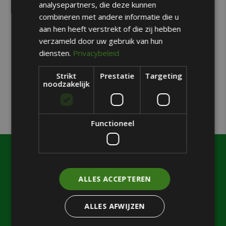
Motown Parc
analysepartners, die deze kunnen
combineren met andere informatie die u
Wonen in stijl: ontdek onze
aan hen heeft verstrekt of die zij hebben
nieuwbouwappartementen
verzameld door uw gebruik van hun
De werken lopen ten einde
diensten.
Privacybeleid
Strikt
Prestatie
Targeting
Recent Comments
noodzakelijk
Geen reacties om weer te geven.
Functioneel
ALLES ACCEPTEREN
MOTOWN
Over ons
ALLES AFWIJZEN
Aanbod