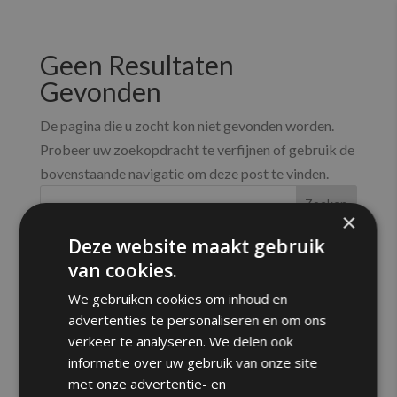
NL
FR
Geen Resultaten
Gevonden
De pagina die u zocht kon niet gevonden worden.
Probeer uw zoekopdracht te verfijnen of gebruik de
bovenstaande navigatie om deze post te vinden.
Zoeken
×
Deze website maakt gebruik
Recent Posts
van cookies.
Ontdek ons model appartement
We gebruiken cookies om inhoud en
advertenties te personaliseren en om ons
Groene oase in de stad: wonen in Motown Parc in
verkeer te analyseren. We delen ook
Brussel
informatie over uw gebruik van onze site
Van crèche tot sportclub: kindvriendelijk wonen bij
met onze advertentie- en