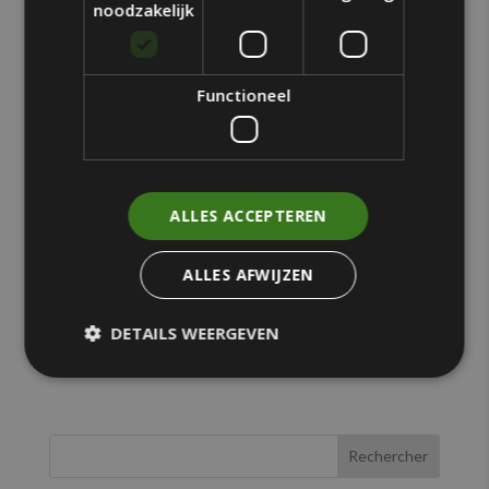
noodzakelijk
Functioneel
Vivre avec style : découvrez les appartements neufs
par
webit
|
Avr 13, 2024
|
Evénements
Êtes-vous à la recherche d’un nouveau logement à
ALLES ACCEPTEREN
Bruxelles ? Motown Parc propose un fantastique
choix d’appartements neufs, conçus par le célèbre
ALLES AFWIJZEN
architecte portugais André Campos. Ces
appartements ne sont pas seulement élégants et
DETAILS WEERGEVEN
modernes, mais regorgent...
Rechercher