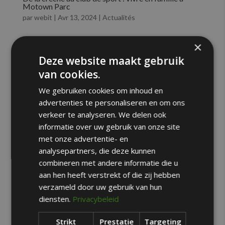
Motown Parc
par
webit
|
Avr 13, 2024
|
Actualités
Vivre à Motown Parc à Bruxelles signifie que vos
×
enfants grandissent dans un environnement
Deze website maakt gebruik
dynamique avec accès à d’excellentes écoles et à
van cookies.
plusieurs installations sportives. Cela fait de
We gebruiken cookies om inhoud en
Motown Parc l’endroit idéal pour les familles. Jetons
advertenties te personaliseren en om ons
un coup...
verkeer te analyseren. We delen ook
informatie over uw gebruik van onze site
met onze advertentie- en
analysepartners, die deze kunnen
combineren met andere informatie die u
aan hen heeft verstrekt of die zij hebben
verzameld door uw gebruik van hun
diensten.
Privacybeleid
Strikt
Prestatie
Targeting